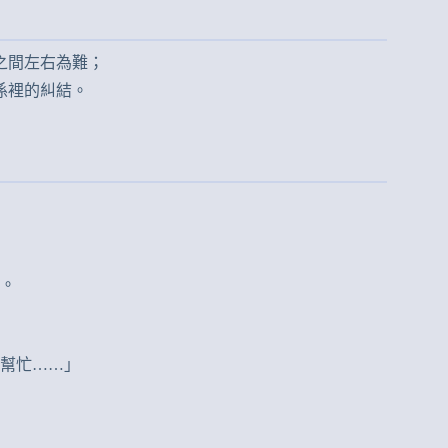
之間左右為難；
係裡的糾結。
。
幫忙……」